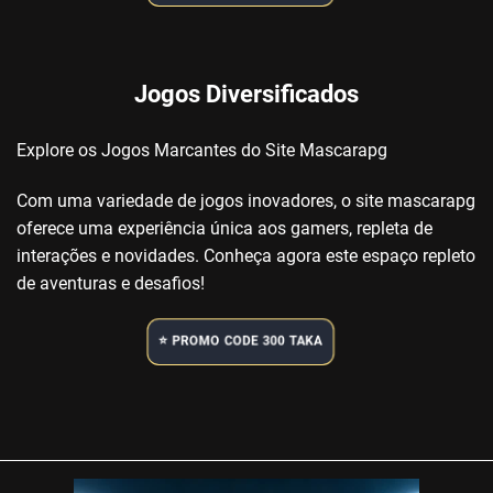
Jogos Diversificados
Explore os Jogos Marcantes do Site Mascarapg
Com uma variedade de jogos inovadores, o site mascarapg
oferece uma experiência única aos gamers, repleta de
interações e novidades. Conheça agora este espaço repleto
de aventuras e desafios!
⭐️ PROMO CODE 300 TAKA