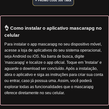
⭐️ PROMO CODE 300 TAKA
👌 Como instalar o aplicativo mascarapg no
celular
Para instalar o app mascarapg no seu dispositivo móvel,
acesse a loja de aplicativos do seu sistema operacional,
seja Android ou iOS. Na barra de busca, digite
'mascarapg' e localize o app oficial. Toque em 'Instalar' e
aguarde o download ser concluído. Após a instalação,
abra o aplicativo e siga as instruções para criar sua conta
ou entrar, caso já possua uma. Assim, você poderá
explorar todas as funcionalidades que o mascarapg
oferece diretamente no seu celular.