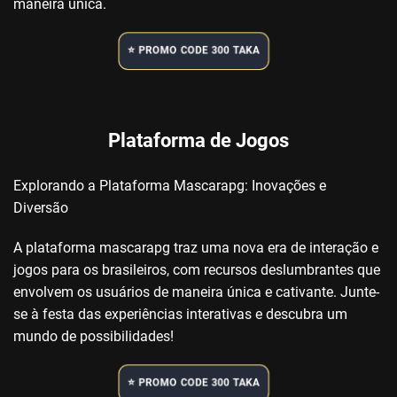
maneira única.
⭐️ PROMO CODE 300 TAKA
Plataforma de Jogos
Explorando a Plataforma Mascarapg: Inovações e
Diversão
A plataforma mascarapg traz uma nova era de interação e
jogos para os brasileiros, com recursos deslumbrantes que
envolvem os usuários de maneira única e cativante. Junte-
se à festa das experiências interativas e descubra um
mundo de possibilidades!
⭐️ PROMO CODE 300 TAKA