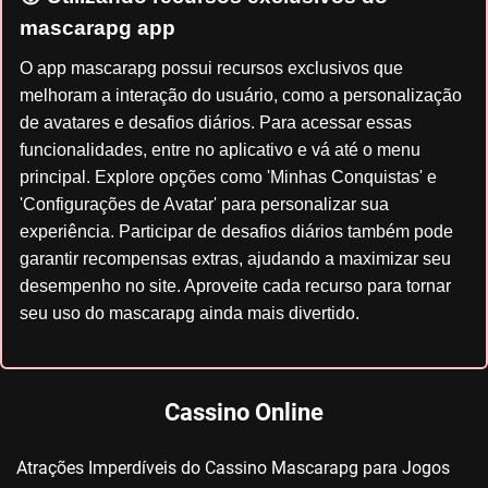
mascarapg app
O app mascarapg possui recursos exclusivos que
melhoram a interação do usuário, como a personalização
de avatares e desafios diários. Para acessar essas
funcionalidades, entre no aplicativo e vá até o menu
principal. Explore opções como 'Minhas Conquistas' e
'Configurações de Avatar' para personalizar sua
experiência. Participar de desafios diários também pode
garantir recompensas extras, ajudando a maximizar seu
desempenho no site. Aproveite cada recurso para tornar
seu uso do mascarapg ainda mais divertido.
Cassino Online
Atrações Imperdíveis do Cassino Mascarapg para Jogos