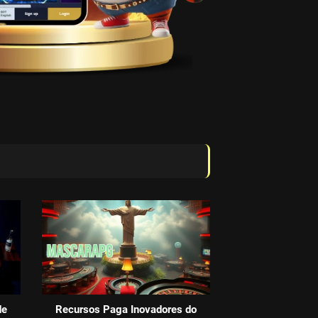
de
Recursos Paga Inovadores do