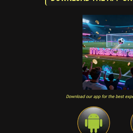
Download our app for the best exp