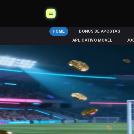
Skip
to
content
HOME
BÔNUS DE APOSTAS
APLICATIVO MÓVEL
JO