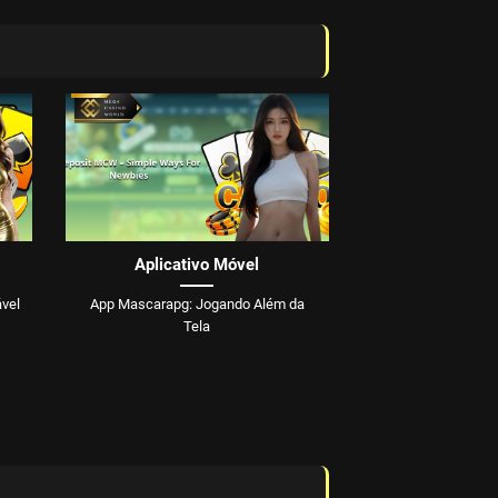
Aplicativo Móvel
vel
App Mascarapg: Jogando Além da
Tela