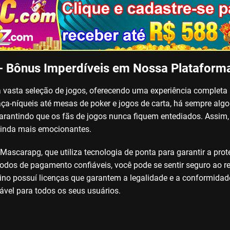
 Bônus Imperdíveis em Nossa Plataform
 vasta seleção de jogos, oferecendo uma experiência completa 
ça-níqueis até mesas de poker e jogos de carta, há sempre algo
arantindo que os fãs de jogos nunca fiquem entediados. Assim,
ainda mais emocionantes.
Mascarapg, que utiliza tecnologia de ponta para garantir a pr
odos de pagamento confiáveis, você pode se sentir seguro ao re
ino possuí licenças que garantem a legalidade e a conformidad
vel para todos os seus usuários.