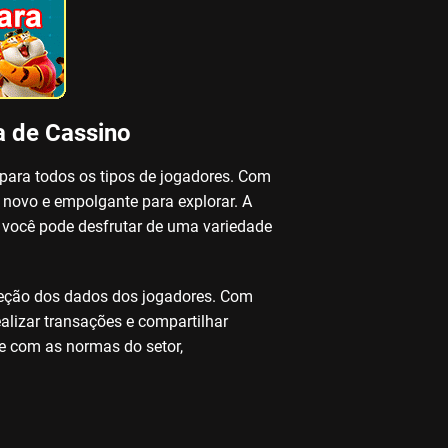
a de Cassino
para todos os tipos de jogadores. Com
 novo e empolgante para explorar. A
 você pode desfrutar de uma variedade
oteção dos dados dos jogadores. Com
alizar transações e compartilhar
e com as normas do setor,