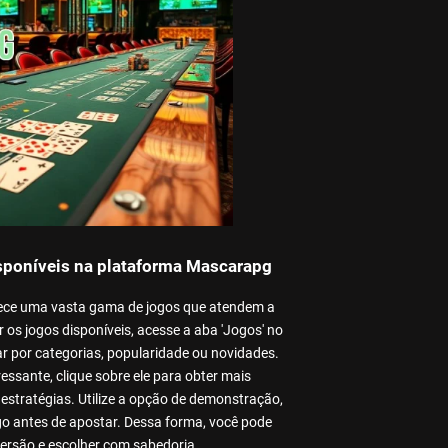
sponíveis na plataforma Mascarapg
ece uma vasta gama de jogos que atendem a
r os jogos disponíveis, acesse a aba 'Jogos' no
rar por categorias, popularidade ou novidades.
essante, clique sobre ele para obter mais
 estratégias. Utilize a opção de demonstração,
jogo antes de apostar. Dessa forma, você pode
ersão e escolher com sabedoria.