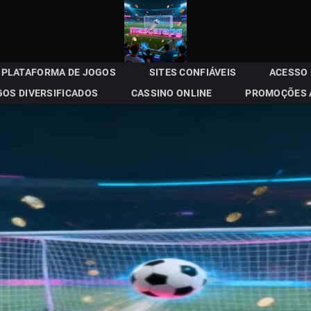
PLATAFORMA DE JOGOS
SITES CONFIÁVEIS
ACESSO 
GOS DIVERSIFICADOS
CASSINO ONLINE
PROMOÇÕES 