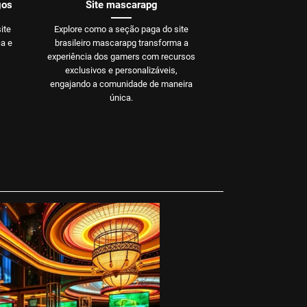
gos
Site mascarapg
ite
Explore como a seção paga do site
ca e
brasileiro mascarapg transforma a
experiência dos gamers com recursos
exclusivos e personalizáveis,
engajando a comunidade de maneira
única.